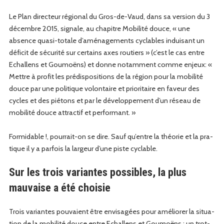
Le Plan directeur région­al du Gros-de-Vaud, dans sa ver­sion du 3
décem­bre 2015, sig­nale, au chapitre Mobil­ité douce, « une
absence qua­si-totale d’aménagements cyclables induisant un
déficit de sécu­rité sur cer­tains axes routiers » (c’est le cas entre
Echal­lens et Goumoëns) et donne notam­ment comme enjeux: «
Met­tre à prof­it les prédis­po­si­tions de la région pour la mobil­ité
douce par une poli­tique volon­taire et pri­or­i­taire en faveur des
cycles et des pié­tons et par le développe­ment d’un réseau de
mobil­ité douce attrac­t­if et performant. »
For­mi­da­ble !, pour­rait-on se dire. Sauf qu’entre la théorie et la pra­
tique il y a par­fois la largeur d’une piste cyclable.
Sur les trois variantes possibles, la plus
mauvaise a été choisie
Trois vari­antes pou­vaient être envis­agées pour amélior­er la sit­u­a­
tion de la mobil­ité douce entre Echal­lens et Goumoëns : un trot­