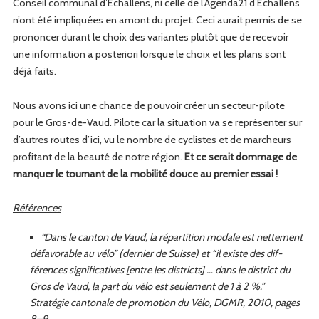
Con­seil com­mu­nal d’Echallens, ni celle de l’Agenda21 d’Echallens
n’ont été impliquées en amont du pro­jet. Ceci aurait per­mis de se
pronon­cer durant le choix des vari­antes plutôt que de recevoir
une infor­ma­tion a pos­te­ri­ori lorsque le choix et les plans sont
déjà faits.
Nous avons ici une chance de pou­voir créer un secteur-pilote
pour le Gros-de-Vaud. Pilote car la sit­u­a­tion va se représen­ter sur
d’autres routes d’ici, vu le nom­bre de cyclistes et de marcheurs
prof­i­tant de la beauté de notre région.
Et ce serait dom­mage de
man­quer le tour­nant de la mobil­ité douce au pre­mier essai !
Références
“
Dans le can­ton de Vaud, la répar­ti­tion modale est net­te­ment
défa­vor­able au vélo” (dernier de Suisse) et “il existe des dif­
férences sig­ni­fica­tives [entre les dis­tricts] … dans le dis­trict du
Gros de Vaud, la part du vélo est seule­ment de 1 à 2 %.”
Stratégie can­tonale de pro­mo­tion du Vélo, DGMR, 2010, pages