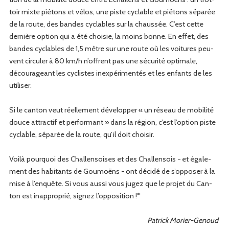
toir mixte pié­tons et vélos, une piste cyclable et pié­tons séparée
de la route, des ban­des cyclables sur la chaussée. C’est cette
dernière option qui a été choisie, la moins bonne. En effet, des
ban­des cyclables de 1,5 mètre sur une route où les voitures peu­
vent cir­culer à 80 km/h n’offrent pas une sécu­rité opti­male,
décourageant les cyclistes inex­péri­men­tés et les enfants de les
utiliser.
Si le can­ton veut réelle­ment dévelop­per « un réseau de mobil­ité
douce attrac­t­if et per­for­mant » dans la région, c’est l’option piste
cyclable, séparée de la route, qu’il doit choisir.
Voilà pourquoi des Chal­len­sois­es et des Chal­len­sois − et égale­
ment des habi­tants de Goumoëns − ont décidé de s’opposer à la
mise à l’enquête. Si vous aus­si vous jugez que le pro­jet du Can­
ton est inap­pro­prié, signez l’opposition !*
Patrick Mori­er-Genoud