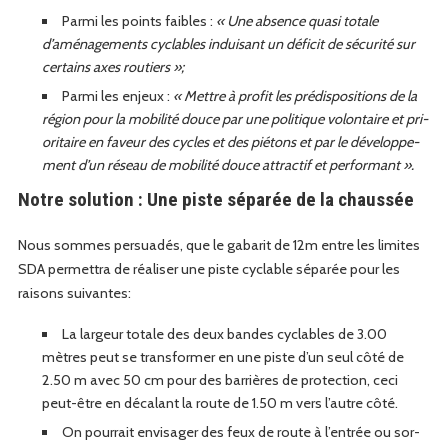
Par­mi les points faibles :
« Une absence qua­si totale
d’aménagements cyclables induisant un déficit de sécu­rité sur
cer­tains axes routiers »;
Par­mi les enjeux :
« Met­tre à prof­it les prédis­po­si­tions de la
région pour la mobil­ité douce par une poli­tique volon­taire et pri­
or­i­taire en faveur des cycles et des pié­tons et par le développe­
ment d’un réseau de mobil­ité douce attrac­t­if et performant ».
Notre solution : Une piste séparée de la chaussée
Nous sommes per­suadés, que le gabar­it de 12m entre les lim­ites
SDA per­me­t­tra de réalis­er une piste cyclable séparée pour les
raisons suivantes:
La largeur totale des deux ban­des cyclables de 3.00
mètres peut se trans­former en une piste d’un seul côté de
2.50 m avec 50 cm pour des bar­rières de pro­tec­tion, ceci
peut-être en décalant la route de 1.50 m vers l’autre côté.
On pour­rait envis­ager des feux de route à l’en­trée ou sor­