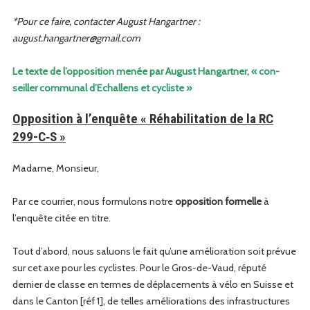
*Pour ce faire, con­tac­ter August Hangart­ner :
august.hangartner@gmail.com
Le texte de l’opposition menée par August Hangart­ner, « con­
seiller com­mu­nal d’Echallens et cycliste »
Opposition à l’enquête « Réhabilitation de la RC
299-C‑S »
Madame, Mon­sieur,
Par ce cour­ri­er, nous for­mu­lons notre
oppo­si­tion formelle
à
l’enquête citée en titre.
Tout d’abord, nous salu­ons le fait qu’une amélio­ra­tion soit prévue
sur cet axe pour les cyclistes. Pour le Gros-de-Vaud, réputé
dernier de classe en ter­mes de déplace­ments à vélo en Suisse et
dans le Can­ton [réf 1], de telles amélio­ra­tions des infra­struc­tures