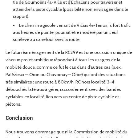
tie de Goumoëns-la-Ville et d’Echal­lens pour tra­vers­er et
attein­dre la piste cyclable (pos­si­bil­ité non envis­agée dans le
rapport).
Le chemin agri­cole venant de Vil­lars-le-Ter­roir, à fort traf­ic
aux heures de pointe, pour­rait être mod­éré par un seuil
surélevé au car­refour avec la route.
Le futur réamé­nage­ment de la RC299 est une occa­sion unique de
vis­er un pro­jet ambitieux répon­dant à tous les usagers de la
mobil­ité douce, comme ce fut le cas dans d’autres cas (p.ex.
Palézieux — Oron ou Cha­vor­nay – Orbe) qui ont des sit­u­a­tions
très sim­i­laires : une route à 80km/h, RC hors local­ité, 3–4
débouchés latéraux à gér­er, rac­corde­ment avec des ban­des
cyclables en local­ité, lien vers un cen­tre de piste cyclable et
piétons.
Conclusion
Nous trou­vons dom­mage que ni la Com­mis­sion de mobil­ité du