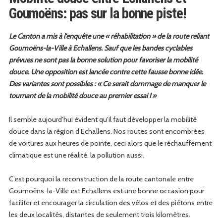
Goumoëns: pas sur la bonne piste!
Le Can­ton a mis à l’enquête une « réha­bil­i­ta­tion » de la route reliant
Goumoëns-la-Ville à Echal­lens. Sauf que les ban­des cyclables
prévues ne sont pas la bonne solu­tion pour favoris­er la mobil­ité
douce. Une oppo­si­tion est lancée con­tre cette fausse bonne idée.
Des vari­antes sont pos­si­bles : « Ce serait dom­mage de man­quer le
tour­nant de la mobil­ité douce au pre­mier essai ! »
Il sem­ble aujourd’hui évi­dent qu’il faut dévelop­per la mobil­ité
douce dans la région d’Echallens. Nos routes sont encom­brées
de voitures aux heures de pointe, ceci alors que le réchauf­fe­ment
cli­ma­tique est une réal­ité, la pol­lu­tion aussi.
C’est pourquoi la recon­struc­tion de la route can­tonale entre
Goumoëns-la-Ville est Echal­lens est une bonne occa­sion pour
faciliter et encour­ager la cir­cu­la­tion des vélos et des pié­tons entre
les deux local­ités, dis­tantes de seule­ment trois kilomètres.