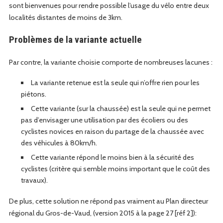
sont bien­v­enues pour ren­dre pos­si­ble l’usage du vélo entre deux
local­ités dis­tantes de moins de 3km.
Problèmes de la variante actuelle
Par con­tre, la vari­ante choisie com­porte de nom­breuses lacunes :
La vari­ante retenue est la seule qui n’of­fre rien pour les
piétons.
Cette vari­ante (sur la chaussée) est la seule qui ne per­met
pas d’en­vis­ager une util­i­sa­tion par des écol­iers ou des
cyclistes novices en rai­son du partage de la chaussée avec
des véhicules à 80km/h.
Cette vari­ante répond le moins bien à la sécu­rité des
cyclistes (critère qui sem­ble moins impor­tant que le coût des
travaux).
De plus, cette solu­tion ne répond pas vrai­ment au Plan directeur
région­al du Gros-de-Vaud, (ver­sion 2015 à la page 27 [réf 2]):