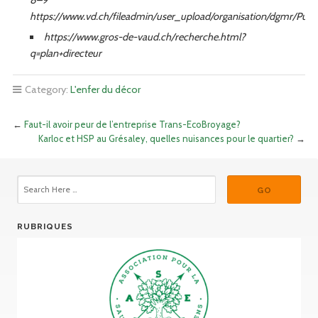
8–9
https://www.vd.ch/fileadmin/user_upload/organisation/dgmr/Publ
https://www.gros-de-vaud.ch/recherche.html?
q=plan+directeur
Category:
L'enfer du décor
←
Faut-il avoir peur de l’entreprise Trans-EcoBroyage?
Karloc et HSP au Grésaley, quelles nuisances pour le quartier?
→
RUBRIQUES